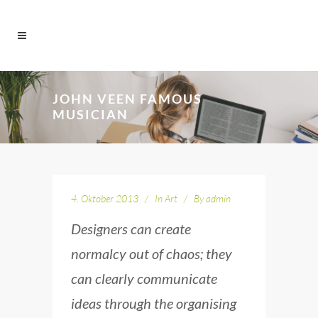
JOHN VEEN FAMOUS
MUSICIAN
4. Oktober 2013
In
Art
By
admin
Designers can create
normalcy out of chaos; they
can clearly communicate
ideas through the organising