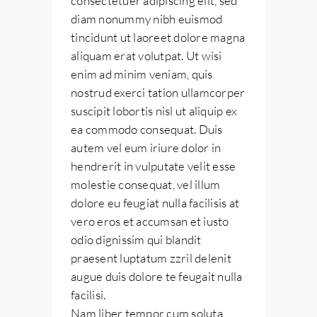
consectetuer adipiscing elit, sed
diam nonummy nibh euismod
tincidunt ut laoreet dolore magna
aliquam erat volutpat. Ut wisi
enim ad minim veniam, quis
nostrud exerci tation ullamcorper
suscipit lobortis nisl ut aliquip ex
ea commodo consequat. Duis
autem vel eum iriure dolor in
hendrerit in vulputate velit esse
molestie consequat, vel illum
dolore eu feugiat nulla facilisis at
vero eros et accumsan et iusto
odio dignissim qui blandit
praesent luptatum zzril delenit
augue duis dolore te feugait nulla
facilisi.
Nam liber tempor cum soluta