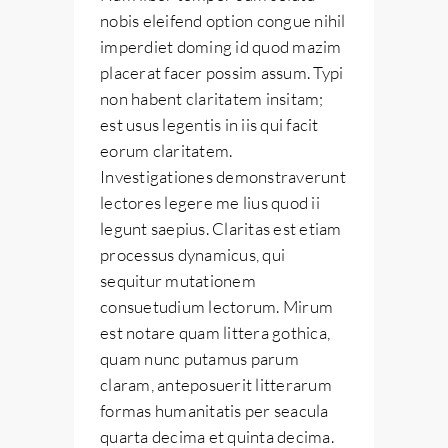
nobis eleifend option congue nihil
imperdiet doming id quod mazim
placerat facer possim assum. Typi
non habent claritatem insitam;
est usus legentis in iis qui facit
eorum claritatem.
Investigationes demonstraverunt
lectores legere me lius quod ii
legunt saepius. Claritas est etiam
processus dynamicus, qui
sequitur mutationem
consuetudium lectorum. Mirum
est notare quam littera gothica,
quam nunc putamus parum
claram, anteposuerit litterarum
formas humanitatis per seacula
quarta decima et quinta decima.